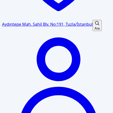
Aydıntepe Mah. Sahil Blv. No:191, Tuzla/İstanbul
Ara