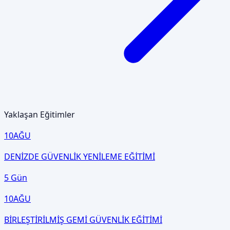
Yaklaşan Eğitimler
10
AĞU
DENİZDE GÜVENLİK YENİLEME EĞİTİMİ
5 Gün
10
AĞU
BİRLEŞTİRİLMİŞ GEMİ GÜVENLİK EĞİTİMİ