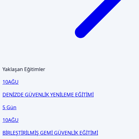
Yaklaşan Eğitimler
10
AĞU
DENİZDE GÜVENLİK YENİLEME EĞİTİMİ
5 Gün
10
AĞU
BİRLEŞTİRİLMİŞ GEMİ GÜVENLİK EĞİTİMİ