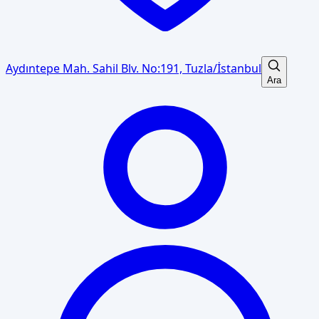
Aydıntepe Mah. Sahil Blv. No:191, Tuzla/İstanbul
Ara