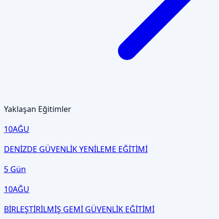
Yaklaşan Eğitimler
10
AĞU
DENİZDE GÜVENLİK YENİLEME EĞİTİMİ
5 Gün
10
AĞU
BİRLEŞTİRİLMİŞ GEMİ GÜVENLİK EĞİTİMİ