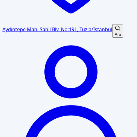
Aydıntepe Mah. Sahil Blv. No:191, Tuzla/İstanbul
Ara