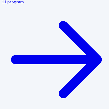
11
program