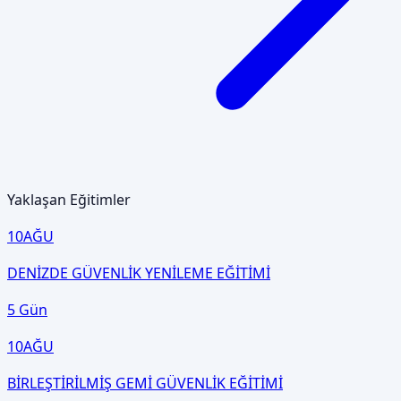
Yaklaşan Eğitimler
10
AĞU
DENİZDE GÜVENLİK YENİLEME EĞİTİMİ
5 Gün
10
AĞU
BİRLEŞTİRİLMİŞ GEMİ GÜVENLİK EĞİTİMİ