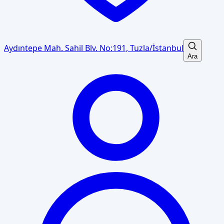
Aydıntepe Mah. Sahil Blv. No:191, Tuzla/İstanbul
Ara