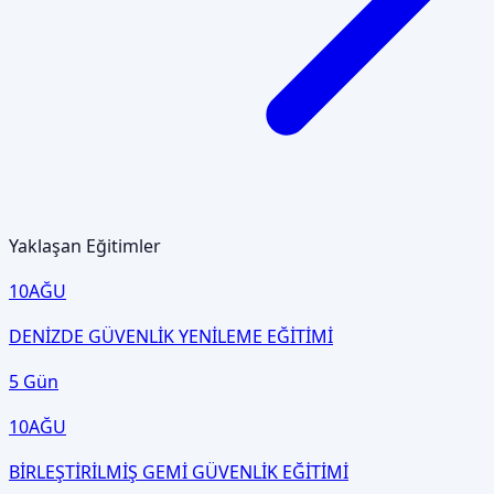
Yaklaşan Eğitimler
10
AĞU
DENİZDE GÜVENLİK YENİLEME EĞİTİMİ
5 Gün
10
AĞU
BİRLEŞTİRİLMİŞ GEMİ GÜVENLİK EĞİTİMİ