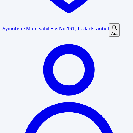
Aydıntepe Mah. Sahil Blv. No:191, Tuzla/İstanbul
Ara