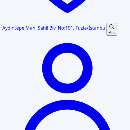
Aydıntepe Mah. Sahil Blv. No:191, Tuzla/İstanbul
Ara