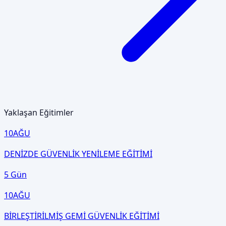
Yaklaşan Eğitimler
10
AĞU
DENİZDE GÜVENLİK YENİLEME EĞİTİMİ
5 Gün
10
AĞU
BİRLEŞTİRİLMİŞ GEMİ GÜVENLİK EĞİTİMİ