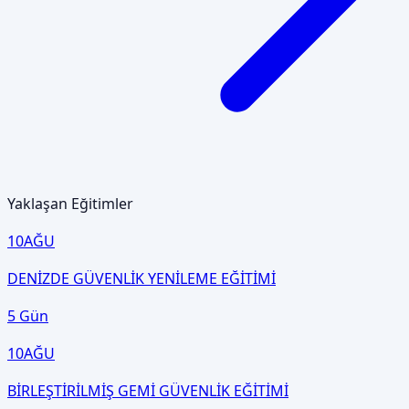
Yaklaşan Eğitimler
10
AĞU
DENİZDE GÜVENLİK YENİLEME EĞİTİMİ
5 Gün
10
AĞU
BİRLEŞTİRİLMİŞ GEMİ GÜVENLİK EĞİTİMİ