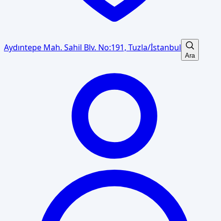
Aydıntepe Mah. Sahil Blv. No:191, Tuzla/İstanbul
Ara