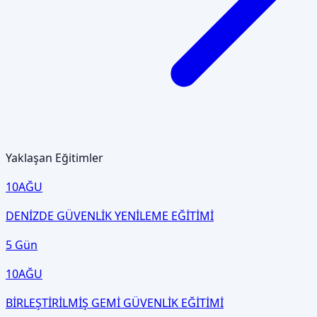
Yaklaşan Eğitimler
10
AĞU
DENİZDE GÜVENLİK YENİLEME EĞİTİMİ
5 Gün
10
AĞU
BİRLEŞTİRİLMİŞ GEMİ GÜVENLİK EĞİTİMİ