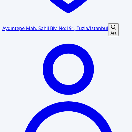
Aydıntepe Mah. Sahil Blv. No:191, Tuzla/İstanbul
Ara