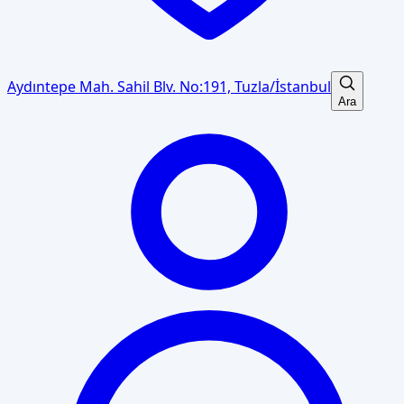
Aydıntepe Mah. Sahil Blv. No:191, Tuzla/İstanbul
Ara