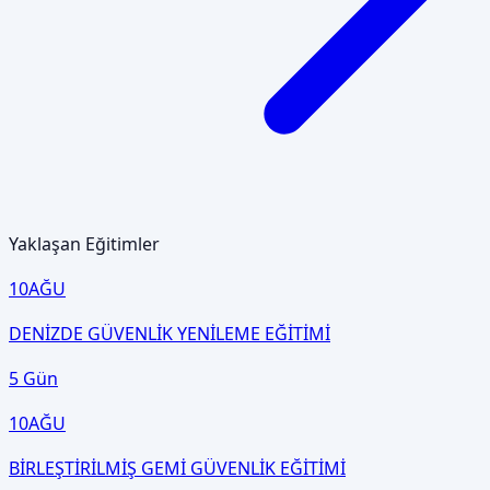
Yaklaşan Eğitimler
10
AĞU
DENİZDE GÜVENLİK YENİLEME EĞİTİMİ
5 Gün
10
AĞU
BİRLEŞTİRİLMİŞ GEMİ GÜVENLİK EĞİTİMİ