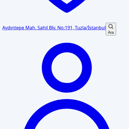
Aydıntepe Mah. Sahil Blv. No:191, Tuzla/İstanbul
Ara