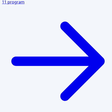
11
program