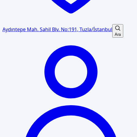
Aydıntepe Mah. Sahil Blv. No:191, Tuzla/İstanbul
Ara