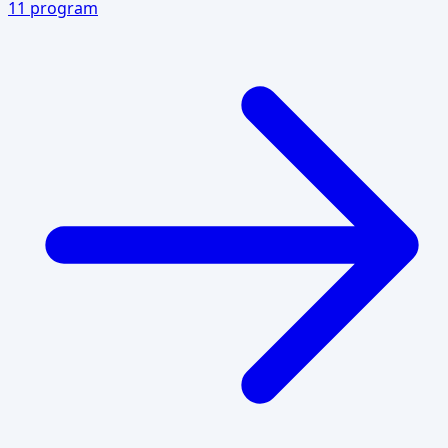
11
program