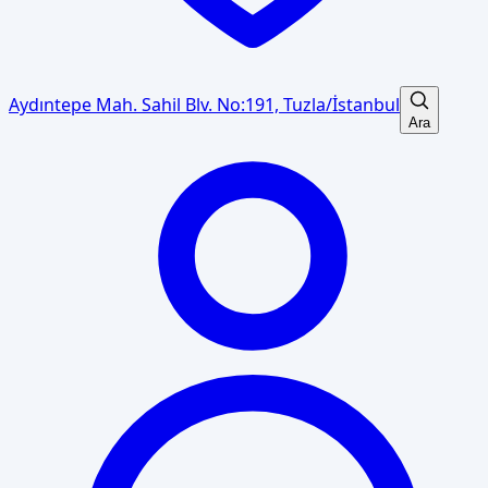
Aydıntepe Mah. Sahil Blv. No:191, Tuzla/İstanbul
Ara