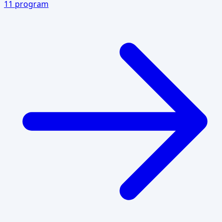
11
program