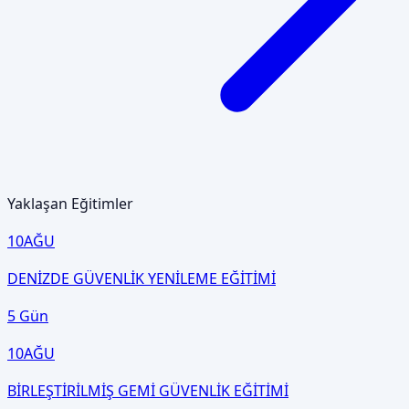
Yaklaşan Eğitimler
10
AĞU
DENİZDE GÜVENLİK YENİLEME EĞİTİMİ
5 Gün
10
AĞU
BİRLEŞTİRİLMİŞ GEMİ GÜVENLİK EĞİTİMİ