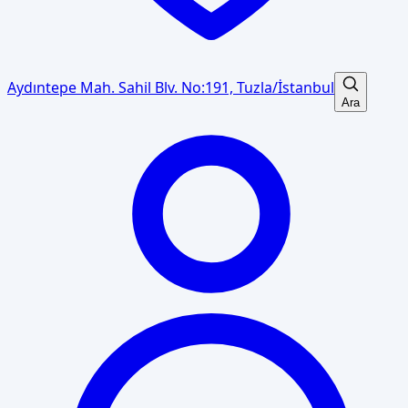
Aydıntepe Mah. Sahil Blv. No:191, Tuzla/İstanbul
Ara