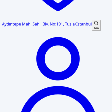
Aydıntepe Mah. Sahil Blv. No:191, Tuzla/İstanbul
Ara