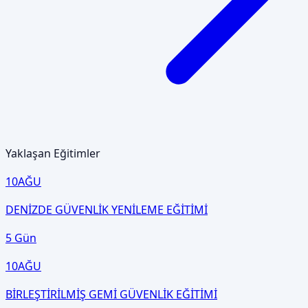
Yaklaşan Eğitimler
10
AĞU
DENİZDE GÜVENLİK YENİLEME EĞİTİMİ
5 Gün
10
AĞU
BİRLEŞTİRİLMİŞ GEMİ GÜVENLİK EĞİTİMİ