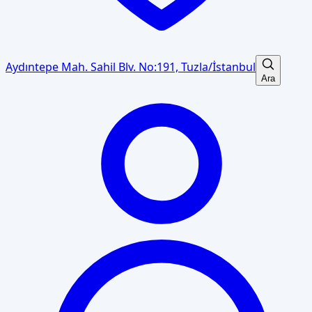
Aydıntepe Mah. Sahil Blv. No:191, Tuzla/İstanbul
Ara