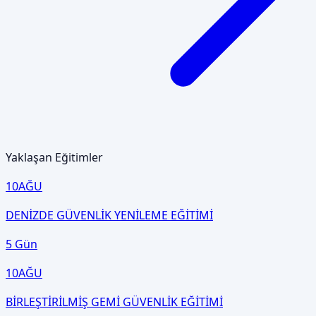
Yaklaşan Eğitimler
10
AĞU
DENİZDE GÜVENLİK YENİLEME EĞİTİMİ
5 Gün
10
AĞU
BİRLEŞTİRİLMİŞ GEMİ GÜVENLİK EĞİTİMİ