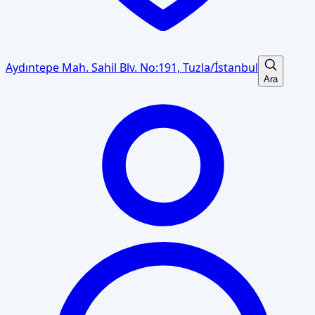
Aydıntepe Mah. Sahil Blv. No:191, Tuzla/İstanbul
Ara