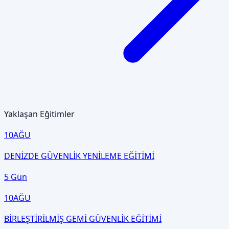
Yaklaşan Eğitimler
10
AĞU
DENİZDE GÜVENLİK YENİLEME EĞİTİMİ
5 Gün
10
AĞU
BİRLEŞTİRİLMİŞ GEMİ GÜVENLİK EĞİTİMİ