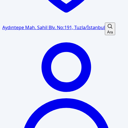
Aydıntepe Mah. Sahil Blv. No:191, Tuzla/İstanbul
Ara