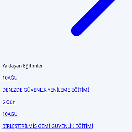
Yaklaşan Eğitimler
10
AĞU
DENİZDE GÜVENLİK YENİLEME EĞİTİMİ
5 Gün
10
AĞU
BİRLEŞTİRİLMİŞ GEMİ GÜVENLİK EĞİTİMİ