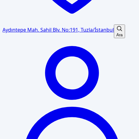
Aydıntepe Mah. Sahil Blv. No:191, Tuzla/İstanbul
Ara