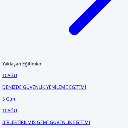
Yaklaşan Eğitimler
10
AĞU
DENİZDE GÜVENLİK YENİLEME EĞİTİMİ
5 Gün
10
AĞU
BİRLEŞTİRİLMİŞ GEMİ GÜVENLİK EĞİTİMİ